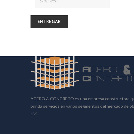
SOBRE NOSOTROS
ACERO & CONCRETO es una empresa constructora q
brinda servicios en varios segmentos del mercado de o
civil.