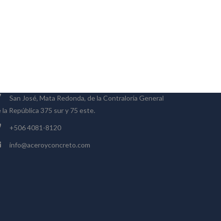
ONTACTO
San José, Mata Redonda, de la Contraloría General
 la República 375 sur y 75 este.
+506 4081-8120
info@aceroyconcreto.com