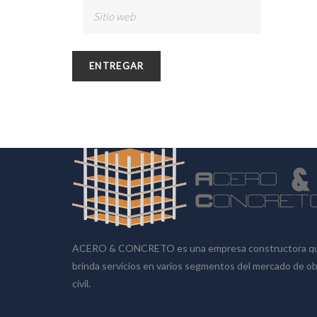
SOBRE NOSOTROS
ACERO & CONCRETO es una empresa constructora q
brinda servicios en varios segmentos del mercado de o
civil.