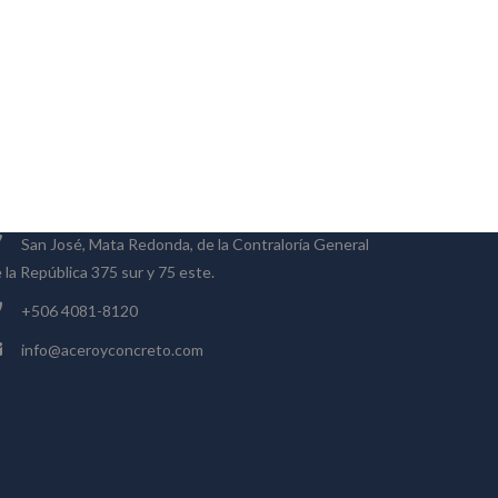
ONTACTO
San José, Mata Redonda, de la Contraloría General
 la República 375 sur y 75 este.
+506 4081-8120
info@aceroyconcreto.com