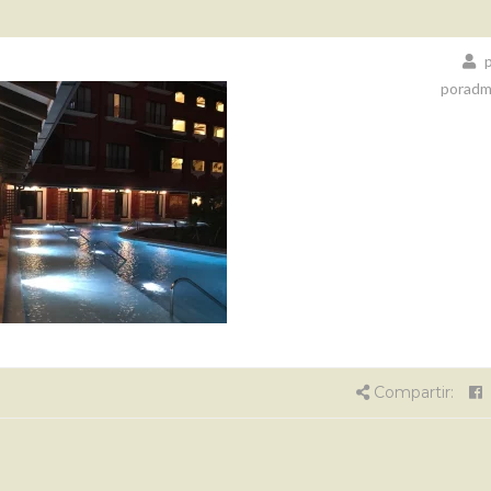
p
poradm
Compartir: