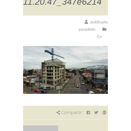
11.20.47_347e6214
publicado
poradmin
En
Compartir: