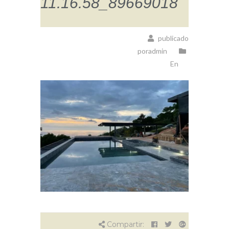
11.16.58_89669018
publicado
poradmin
En
Compartir: