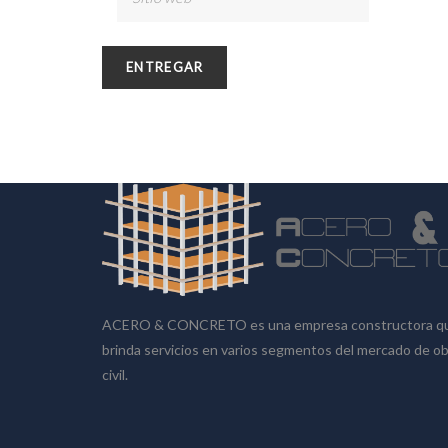
SOBRE NOSOTROS
ACERO & CONCRETO es una empresa constructora q
brinda servicios en varios segmentos del mercado de o
civil.