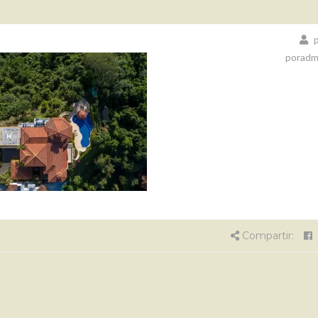
p
poradm
Compartir: