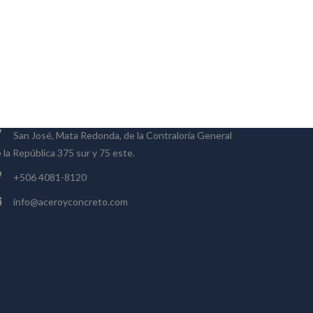
ONTACTO
San José, Mata Redonda, de la Contraloría General
 la República 375 sur y 75 este.
+506 4081-8120
info@aceroyconcreto.com