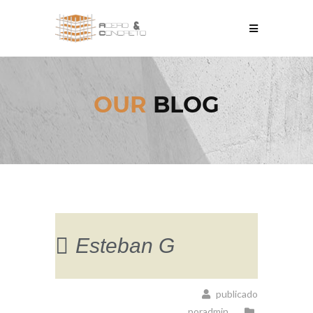
OUR
BLOG
Esteban G
publicado
poradmin