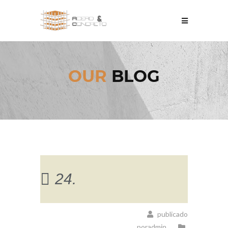
OUR
BLOG
24.
publicado
poradmin