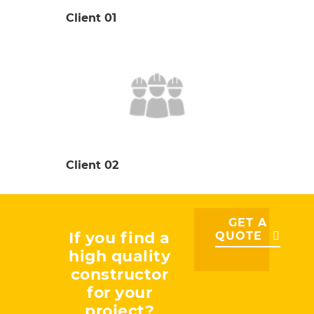
Client 01
Client 02
GET A
If you find a
QUOTE
high quality
constructor
for your
project?